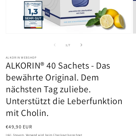
Medien
M
1
2
in
in
von
1
/
7
Modal
M
öffnen
ö
ALKORIN WEBSHOP
ALKORIN® 40 Sachets - Das
bewährte Original. Dem
nächsten Tag zuliebe.
Unterstützt die Leberfunktion
mit Cholin.
Normaler
€49,90 EUR
Preis
Inkl. Steuern.
Versand
wird beim Checkout berechnet