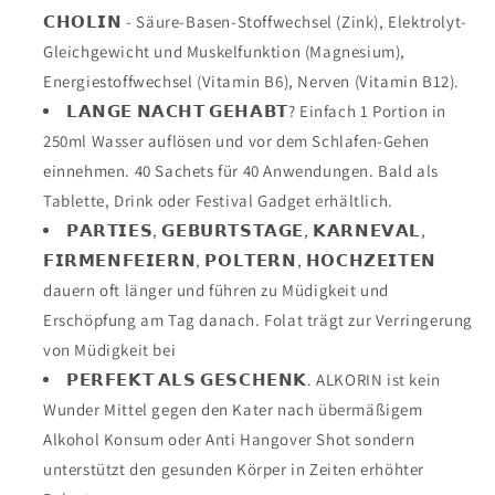
mit
mit
𝗖𝗛𝗢𝗟𝗜𝗡 - Säure-Basen-Stoffwechsel (Zink), Elektrolyt-
Cholin.
Cholin.
Gleichgewicht und Muskelfunktion (Magnesium),
Energiestoffwechsel (Vitamin B6), Nerven (Vitamin B12).
𝗟𝗔𝗡𝗚𝗘 𝗡𝗔𝗖𝗛𝗧 𝗚𝗘𝗛𝗔𝗕𝗧? Einfach 1 Portion in
250ml Wasser auflösen und vor dem Schlafen-Gehen
einnehmen. 40 Sachets für 40 Anwendungen. Bald als
Tablette, Drink oder Festival Gadget erhältlich.
𝗣𝗔𝗥𝗧𝗜𝗘𝗦, 𝗚𝗘𝗕𝗨𝗥𝗧𝗦𝗧𝗔𝗚𝗘, 𝗞𝗔𝗥𝗡𝗘𝗩𝗔𝗟,
𝗙𝗜𝗥𝗠𝗘𝗡𝗙𝗘𝗜𝗘𝗥𝗡, 𝗣𝗢𝗟𝗧𝗘𝗥𝗡, 𝗛𝗢𝗖𝗛𝗭𝗘𝗜𝗧𝗘𝗡
dauern oft länger und führen zu Müdigkeit und
Erschöpfung am Tag danach. Folat trägt zur Verringerung
von Müdigkeit bei
𝗣𝗘𝗥𝗙𝗘𝗞𝗧 𝗔𝗟𝗦 𝗚𝗘𝗦𝗖𝗛𝗘𝗡𝗞. ALKORIN ist kein
Wunder Mittel gegen den Kater nach übermäßigem
Alkohol Konsum oder Anti Hangover Shot sondern
unterstützt den gesunden Körper in Zeiten erhöhter