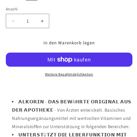
Anzahl
Verringere
Erhöhe
die
die
Menge
Menge
In den Warenkorb legen
für
für
ALKORIN®
ALKORIN®
40
40
Sachets
Sachets
-
-
Das
Das
Weitere Bezahlmöglichkeiten
bewährte
bewährte
Original.
Original.
Dem
Dem
nächsten
nächsten
𝗔𝗟𝗞𝗢𝗥𝗜𝗡 - 𝗗𝗔𝗦 𝗕𝗘𝗪Ä𝗛𝗥𝗧𝗘 𝗢𝗥𝗜𝗚𝗜𝗡𝗔𝗟 𝗔𝗨𝗦
Tag
Tag
𝗗𝗘𝗥 𝗔𝗣𝗢𝗧𝗛𝗘𝗞𝗘 - Von Ärzten entwickelt. Basisches
zuliebe.
zuliebe.
Nahrungsergänzungsmittel mit wertvollen Vitaminen und
Unterstützt
Unterstützt
die
die
Mineralstoffen zur Unterstützung in folgenden Bereichen:
Leberfunktion
Leberfunktion
𝗨𝗡𝗧𝗘𝗥𝗦𝗧Ü𝗧𝗭𝗧 𝗗𝗜𝗘 𝗟𝗘𝗕𝗘𝗥𝗙𝗨𝗡𝗞𝗧𝗜𝗢𝗡 𝗠𝗜𝗧