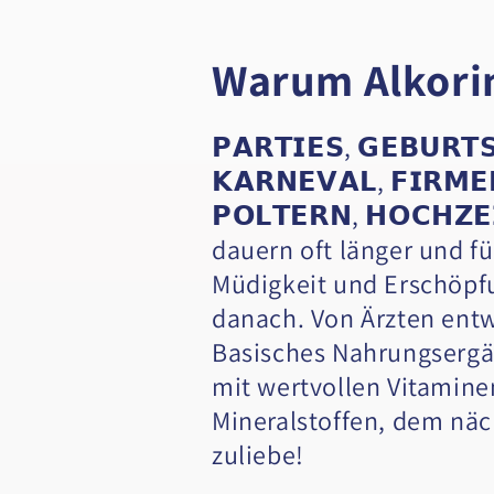
Warum Alkori
𝗣𝗔𝗥𝗧𝗜𝗘𝗦, 𝗚𝗘𝗕𝗨𝗥𝗧
𝗞𝗔𝗥𝗡𝗘𝗩𝗔𝗟, 𝗙𝗜𝗥𝗠𝗘
𝗣𝗢𝗟𝗧𝗘𝗥𝗡, 𝗛𝗢𝗖𝗛𝗭𝗘
dauern oft länger und f
Müdigkeit und Erschöpf
danach. Von Ärzten entw
Basisches Nahrungsergä
mit wertvollen Vitamin
Mineralstoffen, dem näc
zuliebe!