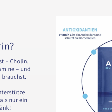
rin?
st – Cholin,
tamine – und
t brauchst.
nterstütze
als nur ein
ränk!