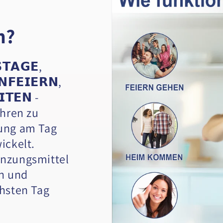
n?
𝗧𝗔𝗚𝗘,
𝗡𝗙𝗘𝗜𝗘𝗥𝗡,
𝗧𝗘𝗡 -
ühren zu
ung am Tag
ickelt.
nzungsmittel
en und
hsten Tag