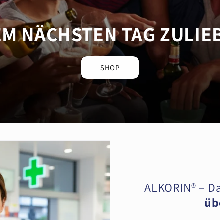
M NÄCHSTEN TAG ZULIE
SHOP
ALKORIN® – Da
üb